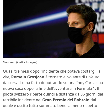
Grosjean (Getty Images)
Quasi tre mesi dopo l’incidente che poteva costargli la
vita,
Romain Grosjean
è tornato al volante di un’auto
da corsa. Lo ha fatto debuttando su una Indy Car la sua
nuova casa dopo la fine dell’avventura in Formula 1. Il
pilota svizzero riparte quindi a distanza da 86 giorni dal
terribile incidente nel
Gran Premio del Bahrain
dal
quale è uscito tutto sommato bene, almeno rispetto