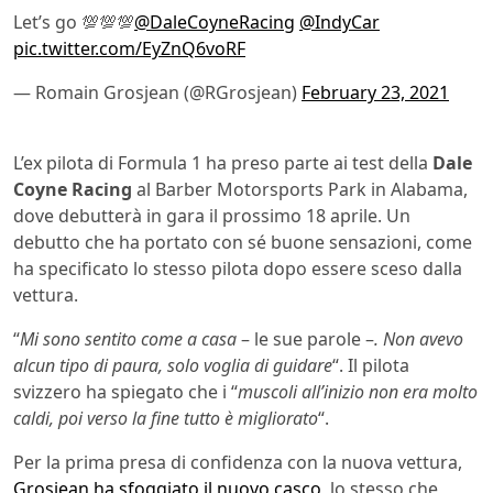
Let’s go 💯💯💯
@DaleCoyneRacing
@IndyCar
pic.twitter.com/EyZnQ6voRF
— Romain Grosjean (@RGrosjean)
February 23, 2021
L’ex pilota di Formula 1 ha preso parte ai test della
Dale
Coyne Racing
al Barber Motorsports Park in Alabama,
dove debutterà in gara il prossimo 18 aprile. Un
debutto che ha portato con sé buone sensazioni, come
ha specificato lo stesso pilota dopo essere sceso dalla
vettura.
“
Mi sono sentito come a casa
– le sue parole –
. Non avevo
alcun tipo di paura, solo voglia di guidare
“. Il pilota
svizzero ha spiegato che i “
muscoli all’inizio non era molto
caldi, poi verso la fine tutto è migliorato
“.
Per la prima presa di confidenza con la nuova vettura,
Grosjean ha sfoggiato il nuovo casco
, lo stesso che