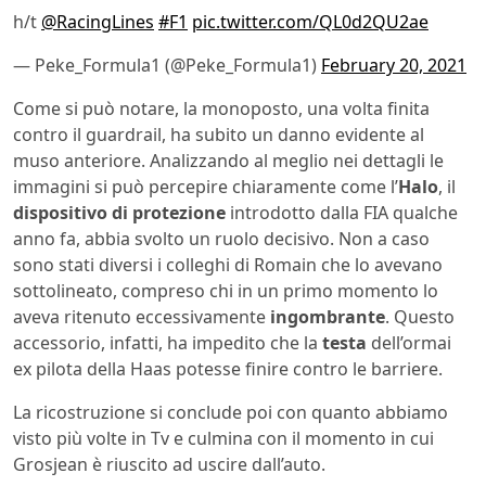
h/t
@RacingLines
#F1
pic.twitter.com/QL0d2QU2ae
— Peke_Formula1 (@Peke_Formula1)
February 20, 2021
Come si può notare, la monoposto, una volta finita
contro il guardrail, ha subito un danno evidente al
muso anteriore. Analizzando al meglio nei dettagli le
immagini si può percepire chiaramente come l’
Halo
, il
dispositivo di protezione
introdotto dalla FIA qualche
anno fa, abbia svolto un ruolo decisivo. Non a caso
sono stati diversi i colleghi di Romain che lo avevano
sottolineato, compreso chi in un primo momento lo
aveva ritenuto eccessivamente
ingombrante
. Questo
accessorio, infatti, ha impedito che la
testa
dell’ormai
ex pilota della Haas potesse finire contro le barriere.
La ricostruzione si conclude poi con quanto abbiamo
visto più volte in Tv e culmina con il momento in cui
Grosjean è riuscito ad uscire dall’auto.