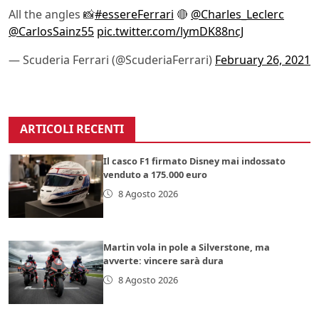
All the angles 📸
#essereFerrari
🔴
@Charles_Leclerc
@CarlosSainz55
pic.twitter.com/lymDK88ncJ
— Scuderia Ferrari (@ScuderiaFerrari)
February 26, 2021
ARTICOLI RECENTI
Il casco F1 firmato Disney mai indossato
venduto a 175.000 euro
8 Agosto 2026
Martin vola in pole a Silverstone, ma
avverte: vincere sarà dura
8 Agosto 2026