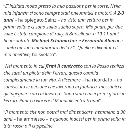
“
E’ iniziata molto presto la mia passione per le corse. Nella
mia infanzia ci sono sempre stati pneumatici e motori. A
2-3
anni
– ha spiegato Sainz –
ho visto una vettura per la
prima volta e ci sono salito subito sopra. Mio padre per due
volte è stato campione di rally. A Barcellona, a 10-11 anni,
ho incontrato
Michael Schumacher
e
Fernando Alonso
e
subito mi sono innamorato della F1. Quello è diventato il
mio obiettivo,
ha svelato”.
“
Nel momento in cui
firmi il contratto
con la Rossa realizzi
che sarai un pilota della Ferrari; questo cambia
completamente la tua vita. A dicembre
– ha ricordato –
ho
conosciuto le persone che lavorano in fabbrica, meccanici e
gli ingegneri con cui lavorerò. Sono stati i miei primi giorni in
Ferrari. Punto a vincere il Mondiale entro 5 anni
“.
“
Il momento che non potrai mai dimenticare, nemmeno a 90
anni –
ha ammesso
– è quando indossi per la prima volta la
tuta rossa o il cappellino
“.