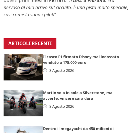
questi primi mesi in
Ferrari
. “
Il
test a Fiorano
. Ero
nervoso al mio arrivo sul circuito, è una pista molto speciale,
così come lo sono i piloti
“.
ARTICOLI RECENTI
Il casco F1 firmato Disney mai indossato
venduto a 175.000 euro
8 Agosto 2026
Martin vola in pole a Silverstone, ma
avverte: vincere sarà dura
8 Agosto 2026
Dentro il megayacht da 450 milioni di