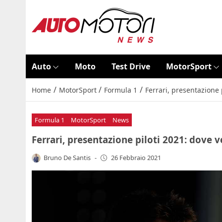
Auto
Moto
Test Drive
MotorSport
/
/
/
Home
MotorSport
Formula 1
Ferrari, presentazione 
Formula 1
MotorSport
News
Ferrari, presentazione piloti 2021: dove v
Bruno De Santis
-
26 Febbraio 2021