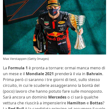
Max Verstappen (Getty Images)
La
Formula 1
è pronta a tornare: ormai manca meno di
un mese e il
Mondiale 2021
prenderà il via in
Bahrain
.
Prima però ci saranno i tre giorni di test, sullo stesso
circuito, in cui le scuderie assaggeranno la bontà del
(poco) lavoro che hanno potuto fare sulle monoposto.
Sarà ancora un dominio
Mercedes
o ci sarà qualche
vettura che riuscirà a impensierire
Hamilton
e
Bottas
?
La
Red Bull
è la candidata principe ad assumere il ruolo