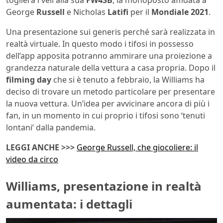
toglierà i veli alla sua
FW43B
, la monoposto affidata a
George
Russell
e Nicholas
Latifi
per il
Mondiale 2021
.
Una presentazione sui generis perché sarà realizzata in
realtà virtuale. In questo modo i tifosi in possesso
dell’app apposita potranno ammirare una proiezione a
grandezza naturale della vettura a casa propria. Dopo il
filming day
che si è tenuto a febbraio, la Williams ha
deciso di trovare un metodo particolare per presentare
la nuova vettura. Un’idea per avvicinare ancora di più i
fan, in un momento in cui proprio i tifosi sono ‘tenuti
lontani’ dalla pandemia.
LEGGI ANCHE >>>
George Russell, che giocoliere: il
video da circo
Williams, presentazione in realtà
aumentata: i dettagli