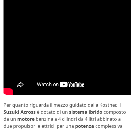
Per quanto riguarda il mezzo guidato dalla Kostner, il
Suzuki Across
è dotato di un
sistema ibrido
composto
da un
motore
benzina a 4 cilindri da 4 litri abbinato a
due propulsori elettrici, per una
potenza
complessiva