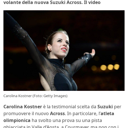
volante della nuova Suzuki Across. Il video
Carolina Kostner (Foto: Getty Images)
Carolina Kostner
è la testimonial scelta da
Suzuki
per
promuovere il nuovo
Across
. In particolare, l’
atleta
olimpionica
ha svolto una prova su una pista
ghiacciata in Valle d’Aosta, a Courmayer, ma non con i