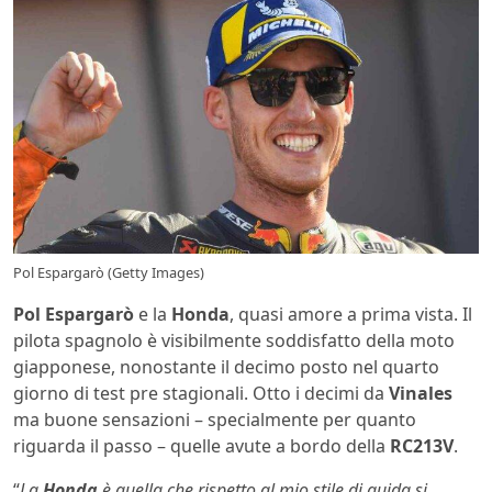
Pol Espargarò (Getty Images)
Pol Espargarò
e la
Honda
, quasi amore a prima vista. Il
pilota spagnolo è visibilmente soddisfatto della moto
giapponese, nonostante il decimo posto nel quarto
giorno di test pre stagionali. Otto i decimi da
Vinales
ma buone sensazioni – specialmente per quanto
riguarda il passo – quelle avute a bordo della
RC213V
.
“
La
Honda
è quella che rispetto al mio stile di guida si