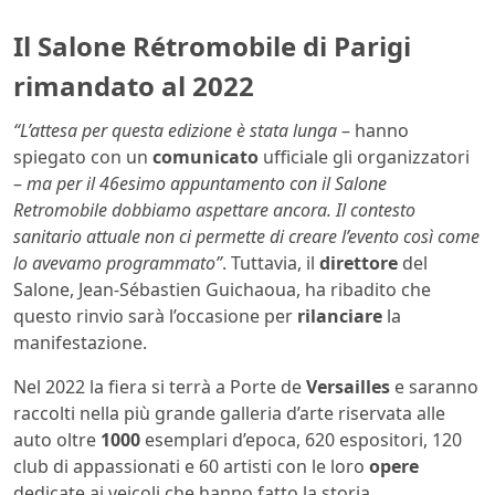
Il Salone Rétromobile di Parigi
rimandato al 2022
“L’attesa per questa edizione è stata lunga
– hanno
spiegato con un
comunicato
ufficiale gli organizzatori
–
ma per il 46esimo appuntamento con il Salone
Retromobile dobbiamo aspettare ancora. Il contesto
sanitario attuale non ci permette di creare l’evento così come
lo avevamo programmato”
. Tuttavia, il
direttore
del
Salone, Jean-Sébastien Guichaoua, ha ribadito che
questo rinvio sarà l’occasione per
rilanciare
la
manifestazione.
Nel 2022 la fiera si terrà a Porte de
Versailles
e saranno
raccolti nella più grande galleria d’arte riservata alle
auto oltre
1000
esemplari d’epoca, 620 espositori, 120
club di appassionati e 60 artisti con le loro
opere
dedicate ai veicoli che hanno fatto la storia