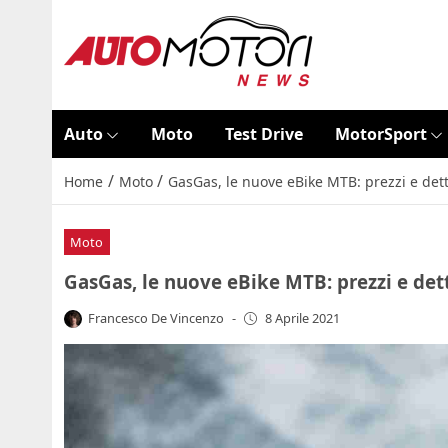
Auto
Moto
Test Drive
MotorSport
/
/
Home
Moto
GasGas, le nuove eBike MTB: prezzi e det
Moto
GasGas, le nuove eBike MTB: prezzi e det
Francesco De Vincenzo
-
8 Aprile 2021