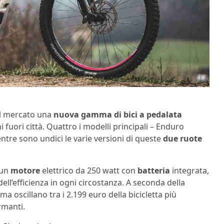
el mercato una
nuova gamma di bici a pedalata
ni fuori città. Quattro i modelli principali – Enduro
entre sono undici le varie versioni di queste
due ruote
 un
motore
elettrico da 250 watt con
batteria
integrata,
ell’efficienza in ogni circostanza. A seconda della
a oscillano tra i 2.199 euro della bicicletta più
rmanti.