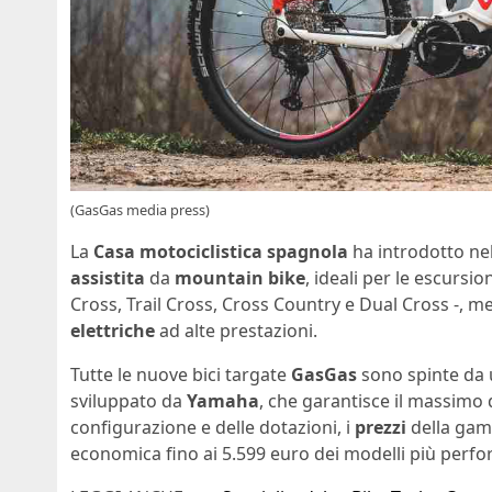
(GasGas media press)
La
Casa motociclistica spagnola
ha introdotto n
assistita
da
mountain bike
, ideali per le escursio
Cross, Trail Cross, Cross Country e Dual Cross -, m
elettriche
ad alte prestazioni.
Tutte le nuove bici targate
GasGas
sono spinte da
sviluppato da
Yamaha
, che garantisce il massimo d
configurazione e delle dotazioni, i
prezzi
della gamm
economica fino ai 5.599 euro dei modelli più perfo