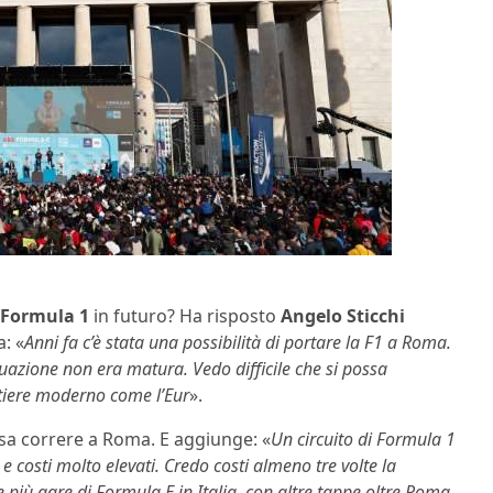
Formula 1
in futuro? Ha risposto
Angelo Sticchi
a: «
Anni fa c’è stata una possibilità di portare la F1 a Roma.
uazione non era matura. Vedo difficile che si possa
rtiere moderno come l’Eur
».
ssa correre a Roma. E aggiunge: «
Un circuito di Formula 1
 costi molto elevati. Credo costi almeno tre volte la
 più gare di Formula E in Italia, con altre tappe oltre Roma,