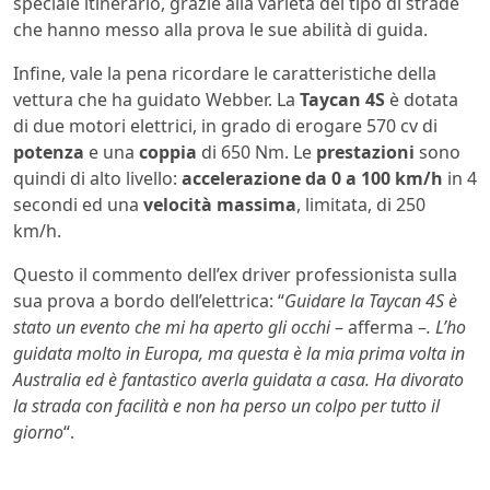
speciale itinerario, grazie alla varietà del tipo di strade
che hanno messo alla prova le sue abilità di guida.
Infine, vale la pena ricordare le caratteristiche della
vettura che ha guidato Webber. La
Taycan 4S
è dotata
di due motori elettrici, in grado di erogare 570 cv di
potenza
e una
coppia
di 650 Nm. Le
prestazioni
sono
quindi di alto livello:
accelerazione da 0 a 100
km/h
in 4
secondi ed una
velocità massima
, limitata, di 250
km/h.
Questo il commento dell’ex driver professionista sulla
sua prova a bordo dell’elettrica: “
Guidare la Taycan 4S è
stato un evento che mi ha aperto gli occhi
– afferma –
. L’ho
guidata molto in Europa, ma questa è la mia prima volta in
Australia ed è fantastico averla guidata a casa. Ha divorato
la strada con facilità e non ha perso un colpo per tutto il
giorno
“.