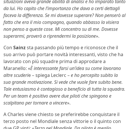
situazioni aveva grande abilità di analisi e ho imparato tanto
da lui. Ho capito che l’importanza che dava a certi dettagli
faceva la differenza. Se mi dovesse superare? Non penserò al
fatto che era il mio compagno, quando abbasso la visiera
non penso a queste cose. Mi concentro su di me. Dovesse
superarmi, proverò a riprendermi la posizione
».
Con
Sainz
sta passando più tempo e riconosce che il
suo arrivo può portare novità interessanti, visto che ha
lavorato con più squadre prima di approdare a
Maranello: «
È interessante farsi un’idea su come lavorano
altre scuderi
e – spiega Leclerc –
e ho percepito subito la
sua grande motivazione. Si vede che vuole fare subito bene.
Tale entusiasmo è contagioso a beneficio di tutta la squadra.
Per un team è positivo avere due piloti che spingono e
scalpitano per tornare a vincere
».
A Charles viene chiesto se preferirebbe conquistare il
terzo posto nel Mondiale senza vittorie o il quinto con
due GP vinti: «
Terzo nel Mondiale. Da pilota è meglio