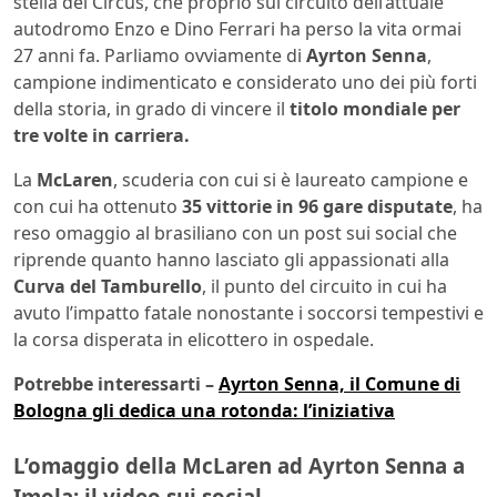
stella del Circus, che proprio sul circuito dell’attuale
autodromo Enzo e Dino Ferrari ha perso la vita ormai
27 anni fa. Parliamo ovviamente di
Ayrton Senna
,
campione indimenticato e considerato uno dei più forti
della storia, in grado di vincere il
titolo mondiale per
tre volte in carriera.
La
McLaren
, scuderia con cui si è laureato campione e
con cui ha ottenuto
35 vittorie in 96 gare disputate
, ha
reso omaggio al brasiliano con un post sui social che
riprende quanto hanno lasciato gli appassionati alla
Curva del Tamburello
, il punto del circuito in cui ha
avuto l’impatto fatale nonostante i soccorsi tempestivi e
la corsa disperata in elicottero in ospedale.
Potrebbe interessarti –
Ayrton Senna, il Comune di
Bologna gli dedica una rotonda: l’iniziativa
L’omaggio della McLaren ad Ayrton Senna a
Imola: il video sui social