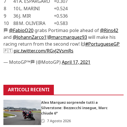
7
41
A. ESPARGARO
+0.307
8
10
L. MARINI
+0.524
9
36
J. MIR
+0.536
10
88
M. OLIVEIRA
+0.583
🏁
@FabioQ20
grabs Portimao pole ahead of
@Rins42
and
@JohannZarco1
!
@marcmarquez93
will make his
racing return from the second row! 🙌
#PortugueseGP
🇵🇹
pic.twitter.com/RGvJ2VsmRs
— MotoGP™🏁 (@MotoGP)
April 17, 2021
ARTICOLI RECENTI
Alex Marquez sorprende tutti a
Silverstone: Bezzecchi insegue, Marc
chiude 6°
7 Agosto 2026