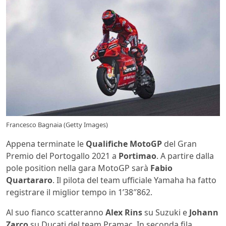
Francesco Bagnaia (Getty Images)
Appena terminate le
Qualifiche MotoGP
del Gran
Premio del Portogallo 2021 a
Portimao
. A partire dalla
pole position nella gara MotoGP sarà
Fabio
Quartararo
. Il pilota del team ufficiale Yamaha ha fatto
registrare il miglior tempo in 1’38″862.
Al suo fianco scatteranno
Alex Rins
su Suzuki e
Johann
Zarco
su Ducati del team Pramac. In seconda fila