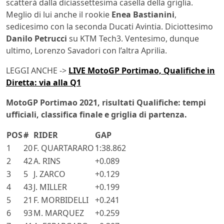
scatterà dalla diciassettesima casella della griglia.
Meglio di lui anche il rookie
Enea Bastianini
,
sedicesimo con la seconda Ducati Avintia. Diciottesimo
Danilo Petrucci
su KTM Tech3. Ventesimo, dunque
ultimo, Lorenzo Savadori con l’altra Aprilia.
LEGGI ANCHE ->
LIVE MotoGP Portimao, Qualifiche in
Diretta: via alla Q1
MotoGP Portimao 2021, risultati Qualifiche: tempi
ufficiali, classifica finale e griglia di partenza.
POS
#
RIDER
GAP
1
20
F. QUARTARARO
1:38.862
2
42
A. RINS
+0.089
3
5
J. ZARCO
+0.129
4
43
J. MILLER
+0.199
5
21
F. MORBIDELLI
+0.241
6
93
M. MARQUEZ
+0.259