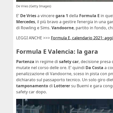
De Vries (Getty Images)
E’
De Vries
a vincere
gara 1
della
Formula E
in que
Mercedes
, il più bravo a gestire l’energia in una g
di Rowling e Sims.
Vandoorne
, partito in fondo, c
LEGGI ANCHE >>>
Formula E, calendario 2021: aggi
Formula E Valencia: la gara
Partenza
in regime di
safety car
, decisione presa 
mutate nel corso delle ore. E’ quindi
Da Costa
a co
penalizzazione di Vandoorne, sceso in pista con pn
dichiarato sul passaporto tecnico. Un solo giro diet
tamponamento
di
Lotterer
su Buemi e gara conge
safety car dopo.