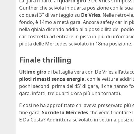
La gara riparte al
quarto giro
e De Vries si imposs
Gunther che scivola in quarta posizione con la sua
co quasi 3″ di vantaggio su
De Vries
. Nelle retrovi
fondo, è 14mo a metà gara. Ancora safety car in pis
nella ghiaia dicendo addio alla possibilità del podi
car costretta ad entrare in pista in più di un’occas
pilota delle Mercedes scivolato in 18ma posizione.
Finale thrilling
Ultimo giro
di battaglia vera con De Vries all’atta
piloti rimasti senza energia
, con le vetture addiri
pochi secondi prima dei 45′ di gara, il che hanno “
gara, infatti, tre quarti d’ora più una tornata).
E così ne ha approfittato chi aveva preservato più 
fine gara.
Sorride la Mercedes
che vede trionfare 
E Da Costa? Addirittura scivolato in settima posizio