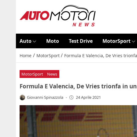
Auto
Moto
Test Drive
MotorSport
/
/
Home
MotorSport
Formula E Valencia, De Vries trionfa 
MotorSport
News
Formula E Valencia, De Vries trionfa in un 
Giovanni Spinazzola
-
24 Aprile 2021