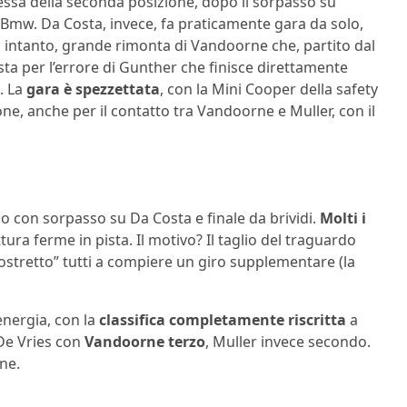
essa della seconda posizione, dopo il sorpasso su
 Bmw. Da Costa, invece, fa praticamente gara da solo,
e, intanto, grande rimonta di Vandoorne che, partito dal
ta per l’errore di Gunther che finisce direttamente
o. La
gara è spezzettata
, con la Mini Cooper della safety
ione, anche per il contatto tra Vandoorne e Muller, con il
cco con sorpasso su Da Costa e finale da brividi.
Molti i
ttura ferme in pista. Il motivo? Il taglio del traguardo
costretto” tutti a compiere un giro supplementare (la
energia, con la
classifica completamente riscritta
a
De Vries con
Vandoorne terzo
, Muller invece secondo.
ne.