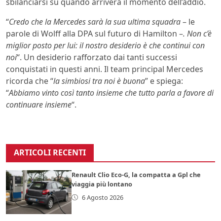
sbilanciarsi su quando arriverà il momento dell’addio.
“
Credo che la Mercedes sarà la sua ultima squadra
– le
parole di Wolff alla DPA sul futuro di Hamilton –
. Non c’è
miglior posto per lui: il nostro desiderio è che continui con
noi
“. Un desiderio rafforzato dai tanti successi
conquistati in questi anni. Il team principal Mercedes
ricorda che “
la simbiosi tra noi è buona
” e spiega:
“
Abbiamo vinto così tanto insieme che tutto parla a favore di
continuare insieme
“.
ARTICOLI RECENTI
Renault Clio Eco-G, la compatta a Gpl che
viaggia più lontano
6 Agosto 2026