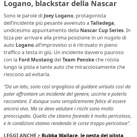
Logano, blackstar della Nascar
Sono le parole di
Joey Logano
, protagonista
dell’incidente più pesante avvenuto a
Talladega
,
undicesimo appuntamento della
Nascar Cup Series
. In
lizza per arrivare alla prima posizione in un nugolo di
auto
Logano
all’improvviso si è ritrovato in pieno
traffico a testa in giù. Un incidente davvero pauroso
con la
Ford Mustang
del
Team Penske
che rotola
lungo la pista e tante auto che miracolosamente che
riescono ad evitarla.
“Da un lato, sono così orgoglioso di guidare un’auto così da
poter affrontare un incidente del genere, uscirne e poterlo
raccontare. E dunque sono semplicemente felice di essere
ancora vivo. Ma se devo valutare i rischi sono molto
preoccupato. Quello che stiamo facendo è molto pericoloso,
e le condizioni stanno rendendo le corse troppo pericolose”.
LEGGI ANCHE >
Bubba Wallace, le gesta del pilota