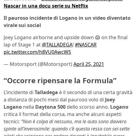
Nascar in una docu serie su Netflix
Il pauroso incidente di Logano in un video diventato
virale sui social
Joey Logano airborne and upside down 😱 on the final
lap of Stage 1 at
@TALLADEGA
!
#NASCAR
pic.twitter.com/h8VU0AwcW5
— Motorsport (@Motorsport)
April 25, 2021
“Occorre ripensare la Formula”
L’incidente di
Talladega
è il secondo di una certa gravità
a distanza di pochi mesi dal pauroso volo di
Joey
Logano
nella
Daytona 500
dello scorso anno.
Logano
critica il format della corsa, ma anche alcuni aspetti
tecnici:
“Non è colpa di nessuno, ma le auto sono davvero
spinte all’inverosimile: quando c’è questa ressa con sei-sette