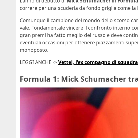
L’anno di debutto di
Mick Schumacher
in
Formula
correre per una scuderia da fondo griglia come la H
Comunque il campione del mondo dello scorso cam
vale. Fondamentale vincere il confronto interno c
gran premi ha fatto meglio del russo e deve continu
eventuali occasioni per ottenere piazzamenti superi
monoposto.
LEGGI ANCHE ->
Vettel, l’ex compagno di squadra 
Formula 1: Mick Schumacher tra