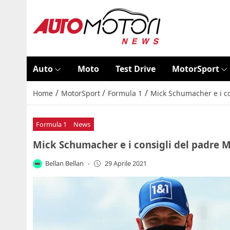
Auto
Moto
Test Drive
MotorSport
/
/
/
Home
MotorSport
Formula 1
Mick Schumacher e i con
Formula 1
News
Mick Schumacher e i consigli del padre Mi
Bellan Bellan
-
29 Aprile 2021