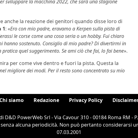
er sviluppare la macchina 2022, che sarà una stagione
e anche la reazione dei genitori quando disse loro di
 1
: «
Ero con mio padre, eravamo a Kerpen sulla pista di
erassi le corse come una cosa seria o un hobby. Fui chiaro
mi hanno sostenuto. Consiglio di mio padre? Di divertirmi in
n pratica quel suggerimento. Se ami ciò che fai, lo fai bene
».
ra per come vive dentro e fuori la pista. Questa la
nel migliore dei modi. Per il resto sono concentrato su mio
Chi siamo
Redazione
Privacy Policy
Disclaime
di D&D PowerWeb Srl - Via Cavour 310 - 00184 Roma RM - P
 senza alcuna periodicità. Non può pertanto considerarsi un 
07.03.2001