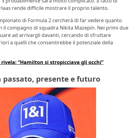
 1
probabilmente sarà molto complicato. Il fatto di
aas rende difficile mostrare il proprio talento.
pionato di Formula 2 cercherà di far vedere quanto
on il compagno di squadra Nikita Mazepin. Nei primi due
are ad arrivargli davanti, cercando di sfruttare
ori a quelli che consentirebbe il potenziale della
rivela: “Hamilton si stropicciava gli occhi”
 passato, presente e futuro