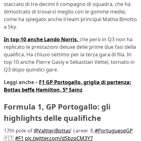
staccato di tre decimi il compagno di squadra, che ha
dimostrato di trovarsi meglio con le gomme medie,
come ha spiegato anche il team principal Mattia Binotto
a Sky.
In top-10 anche Lando Norris,
che però in Q3 non ha
replicato le prestazioni deluxe delle prime due fasi della
qualifica. Ha chiuso settimo per la terza gara di fila. In
top 10 anche Pierre Gasly e Sebastian Vettel, tornato in
Q3 dopo quindici gare.
Leggi anche –
F1 GP Portogallo, griglia di partenza:
Bottas beffa Hamilton, 5° Sainz
Formula 1, GP Portogallo: gli
highlights delle qualifiche
17th pole of
@ValtteriBottas
‘ career 💪
#PortugueseGP
🇵🇹
#F1
pic.twitter.com/dSbzpCM3Y7