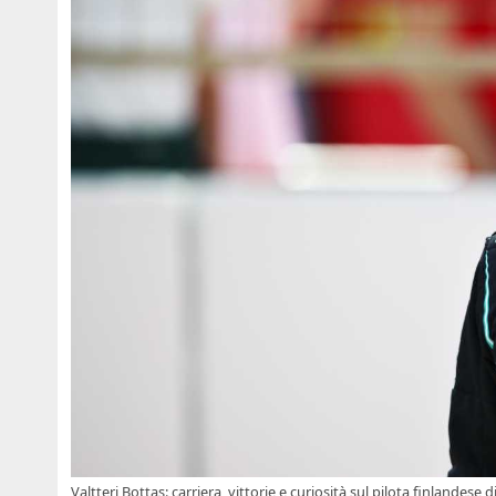
Valtteri Bottas: carriera, vittorie e curiosità sul pilota finlandese d