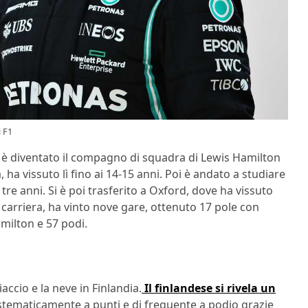
i F1
as è diventato il compagno di squadra di Lewis Hamilton
 ha vissuto lì fino ai 14-15 anni. Poi è andato a studiare
re anni. Si è poi trasferito a Oxford, dove ha vissuto
 carriera, ha vinto nove gare, ottenuto 17 pole con
amilton e 57 podi.
ccio e la neve in Finlandia.
Il finlandese si rivela un
stematicamente a punti e di frequente a podio grazie