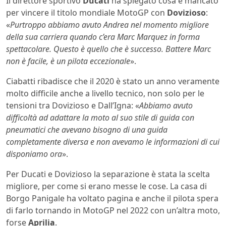
Il direttore sportivo
Ducati
ha spiegato cosa è mancato
per vincere il titolo mondiale MotoGP con
Dovizioso
:
«
Purtroppo abbiamo avuto Andrea nel momento migliore
della sua carriera quando c’era Marc Marquez in forma
spettacolare. Questo è quello che è successo. Battere Marc
non è facile, è un pilota eccezionale
».
Ciabatti ribadisce che il 2020 è stato un anno veramente
molto difficile anche a livello tecnico, non solo per le
tensioni tra Dovizioso e Dall’Igna: «
Abbiamo avuto
difficoltà ad adattare la moto al suo stile di guida con
pneumatici che avevano bisogno di una guida
completamente diversa e non avevamo le informazioni di cui
disponiamo ora
».
Per Ducati e Dovizioso la separazione è stata la scelta
migliore, per come si erano messe le cose. La casa di
Borgo Panigale ha voltato pagina e anche il pilota spera
di farlo tornando in MotoGP nel 2022 con un’altra moto,
forse
Aprilia
.