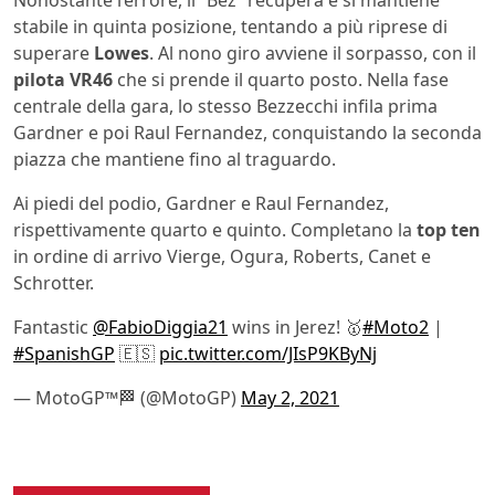
Nonostante l’errore, il “Bez” recupera e si mantiene
stabile in quinta posizione, tentando a più riprese di
superare
Lowes
. Al nono giro avviene il sorpasso, con il
pilota VR46
che si prende il quarto posto. Nella fase
centrale della gara, lo stesso Bezzecchi infila prima
Gardner e poi Raul Fernandez, conquistando la seconda
piazza che mantiene fino al traguardo.
Ai piedi del podio, Gardner e Raul Fernandez,
rispettivamente quarto e quinto. Completano la
top ten
in ordine di arrivo Vierge, Ogura, Roberts, Canet e
Schrotter.
Fantastic
@FabioDiggia21
wins in Jerez! 🥇
#Moto2
|
#SpanishGP
🇪🇸
pic.twitter.com/JIsP9KByNj
— MotoGP™🏁 (@MotoGP)
May 2, 2021