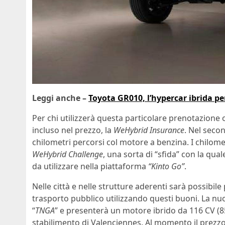
Leggi anche –
Toyota GR010, l’hypercar ibrida pe
Per chi utilizzerà questa particolare prenotazione 
incluso nel prezzo, la
WeHybrid Insurance
. Nel secon
chilometri percorsi col motore a benzina. I chilometri
WeHybrid Challenge
, una sorta di “sfida” con la qua
da utilizzare nella piattaforma
“Kinto Go”
.
Nelle città e nelle strutture aderenti sarà possibile 
trasporto pubblico utilizzando questi buoni. La nu
“
TNGA
” e presenterà un motore ibrido da 116 CV (85
stabilimento di Valenciennes. Al momento il prezz