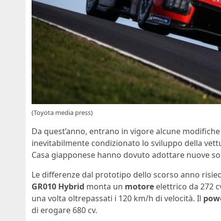
(Toyota media press)
Da quest’anno, entrano in vigore alcune modifich
inevitabilmente condizionato lo sviluppo della vettur
Casa giapponese hanno dovuto adottare nuove sol
Le differenze dal prototipo dello scorso anno risi
GR010 Hybrid
monta un
motore
elettrico da 272 c
una volta oltrepassati i 120 km/h di velocità. Il
powe
di erogare 680 cv.