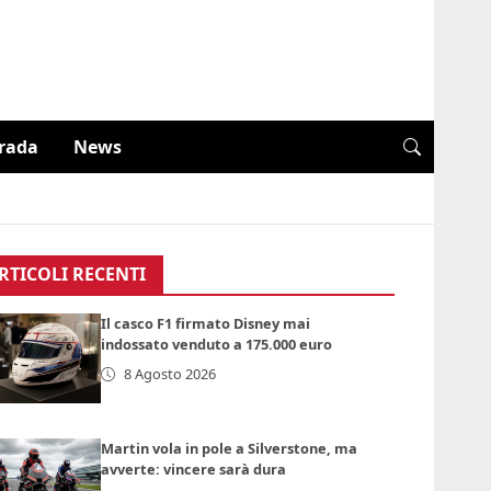
trada
News
RTICOLI RECENTI
Il casco F1 firmato Disney mai
indossato venduto a 175.000 euro
8 Agosto 2026
Martin vola in pole a Silverstone, ma
avverte: vincere sarà dura