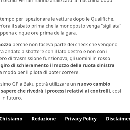
 i tecnici Ferrari hanno analizzato la macchina dopo
tempo per ispezionare le vetture dopo le Qualifiche.
un’ora il sabato prima che la monoposto venga “sigillata”
appena cinque ore prima della gara.
mozzo
perché non faceva parte dei check che vengono
era andato a sbattere con il lato destro e non con il
bero di trasmissione funzionava, gli uomini in rosso
 giro di schieramento il mozzo della ruota sinistra
ra modo per il pilota di poter correre.
ssimo GP a Baku potrà utilizzare un
nuovo cambio
sapere che rivedrà i processi relativi ai controlli
, così
 in futuro.
Chi siamo
Redazione
Privacy Policy
Disclaime