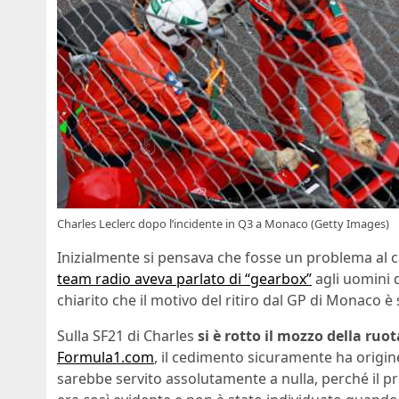
Charles Leclerc dopo l’incidente in Q3 a Monaco (Getty Images)
Inizialmente si pensava che fosse un problema al ca
team radio aveva parlato di “gearbox”
agli uomini d
chiarito che il motivo del ritiro dal GP di Monaco è 
Sulla SF21 di Charles
si è rotto il mozzo della ruot
Formula1.com
, il cedimento sicuramente ha origine
sarebbe servito assolutamente a nulla, perché il p