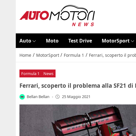
Auto
Moto
Test Drive
MotorSport
/
/
/
Home
MotorSport
Formula 1
Ferrari, scoperto il pro
Formula 1
News
Ferrari, scoperto il problema alla SF21 di 
Bellan Bellan
-
25 Maggio 2021