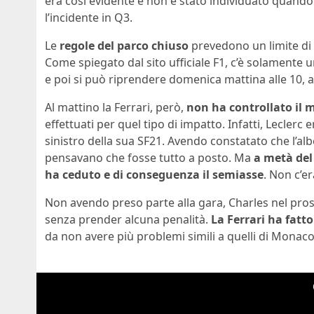
era così evidente e non è stato individuato quando
l’incidente in Q3.
Le
regole del parco chiuso
prevedono un limite di 
Come spiegato dal sito ufficiale F1, c’è solamente 
e poi si può riprendere domenica mattina alle 10, 
Al mattino la Ferrari, però,
non ha controllato il 
effettuati per quel tipo di impatto. Infatti, Leclerc 
sinistro della sua SF21. Avendo constatato che l’al
pensavano che fosse tutto a posto. Ma
a metà del
ha ceduto e di conseguenza il semiasse
. Non c’e
Non avendo preso parte alla gara, Charles nel pro
senza prender alcuna penalità.
La Ferrari ha fatto 
da non avere più problemi simili a quelli di Monaco