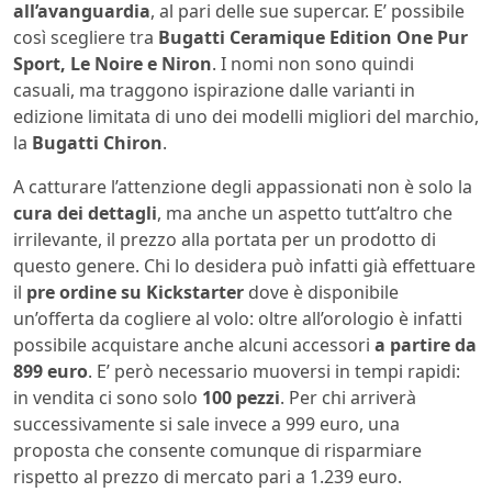
all’avanguardia
, al pari delle sue supercar. E’ possibile
così scegliere tra
Bugatti Ceramique Edition One Pur
Sport, Le Noire e Niron
. I nomi non sono quindi
casuali, ma traggono ispirazione dalle varianti in
edizione limitata di uno dei modelli migliori del marchio,
la
Bugatti Chiron
.
A catturare l’attenzione degli appassionati non è solo la
cura dei dettagli
, ma anche un aspetto tutt’altro che
irrilevante, il prezzo alla portata per un prodotto di
questo genere. Chi lo desidera può infatti già effettuare
il
pre ordine su Kickstarter
dove è disponibile
un’offerta da cogliere al volo: oltre all’orologio è infatti
possibile acquistare anche alcuni accessori
a partire da
899 euro
. E’ però necessario muoversi in tempi rapidi:
in vendita ci sono solo
100 pezzi
. Per chi arriverà
successivamente si sale invece a 999 euro, una
proposta che consente comunque di risparmiare
rispetto al prezzo di mercato pari a 1.239 euro.