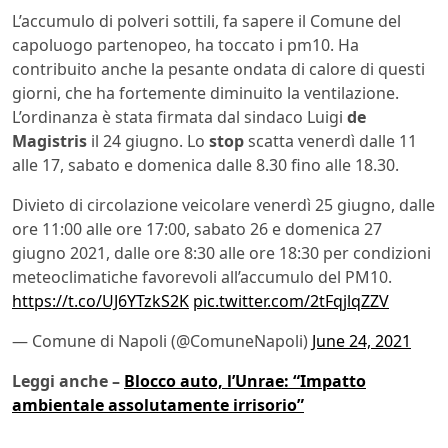
L’accumulo di polveri sottili, fa sapere il Comune del
capoluogo partenopeo, ha toccato i pm10. Ha
contribuito anche la pesante ondata di calore di questi
giorni, che ha fortemente diminuito la ventilazione.
L’ordinanza è stata firmata dal sindaco Luigi
de
Magistris
il 24 giugno. Lo
stop
scatta venerdì dalle 11
alle 17, sabato e domenica dalle 8.30 fino alle 18.30.
Divieto di circolazione veicolare venerdì 25 giugno, dalle
ore 11:00 alle ore 17:00, sabato 26 e domenica 27
giugno 2021, dalle ore 8:30 alle ore 18:30 per condizioni
meteoclimatiche favorevoli all’accumulo del PM10.
https://t.co/UJ6YTzkS2K
pic.twitter.com/2tFqjlqZZV
— Comune di Napoli (@ComuneNapoli)
June 24, 2021
Leggi anche –
Blocco auto, l’Unrae: “Impatto
ambientale assolutamente irrisorio”