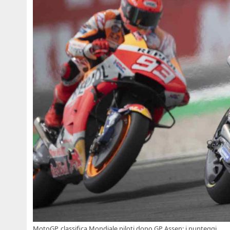
MotoGP, classifica Mondiale piloti dopo GP Assen: i punteggi