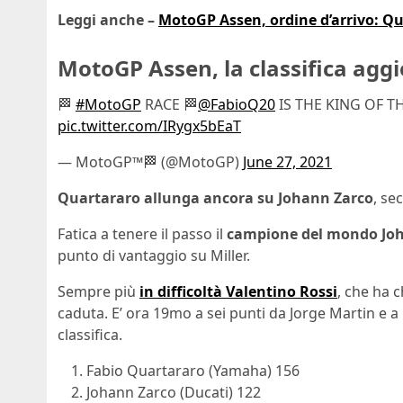
Leggi anche –
MotoGP Assen, ordine d’arrivo: Q
MotoGP Assen, la classifica agg
🏁
#MotoGP
RACE 🏁
@FabioQ20
IS THE KING OF T
pic.twitter.com/IRygx5bEaT
— MotoGP™🏁 (@MotoGP)
June 27, 2021
Quartararo allunga ancora su Johann Zarco
, se
Fatica a tenere il passo il
campione del mondo Jo
punto di vantaggio su Miller.
Sempre più
in difficoltà Valentino Rossi
, che ha 
caduta. E’ ora 19mo a sei punti da Jorge Martin e a
classifica.
Fabio Quartararo (Yamaha) 156
Johann Zarco (Ducati) 122