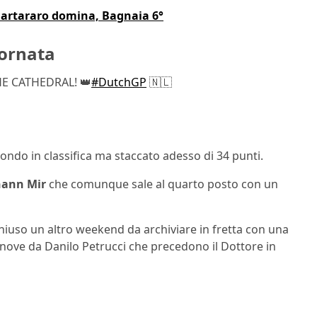
uartararo domina, Bagnaia 6°
iornata
HE CATHEDRAL! 👑
#DutchGP
🇳🇱
condo in classifica ma staccato adesso di 34 punti.
hann Mir
che comunque sale al quarto posto con un
chiuso un altro weekend da archiviare in fretta con una
 nove da Danilo Petrucci che precedono il Dottore in