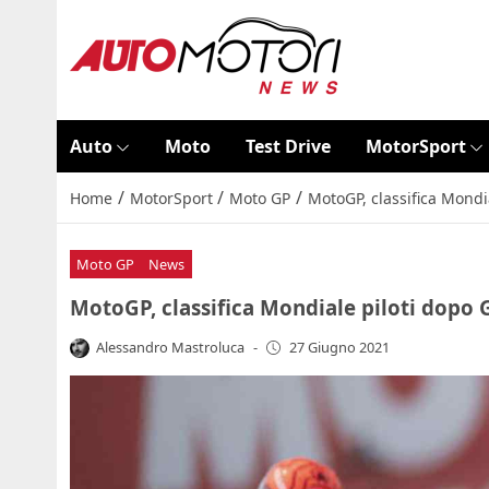
Auto
Moto
Test Drive
MotorSport
/
/
/
Home
MotorSport
Moto GP
MotoGP, classifica Mondi
Moto GP
News
MotoGP, classifica Mondiale piloti dopo 
Alessandro Mastroluca
-
27 Giugno 2021