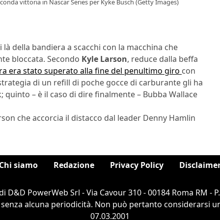
seconda vittoria in Nascar Series per Kyke Busch (Getty Images)
di là della bandiera a scacchi con la macchina che
nte bloccata. Secondo
Kyle Larson
, reduce dalla beffa
a era stato superato alla fine del penultimo giro
con
strategia di un refill di poche gocce di carburante gli ha
; quinto – è il caso di dire finalmente – Bubba Wallace
son che accorcia il distacco dal leader Denny Hamlin
Chi siamo
Redazione
Privacy Policy
Disclaime
di D&D PowerWeb Srl - Via Cavour 310 - 00184 Roma RM - P
 senza alcuna periodicità. Non può pertanto considerarsi un 
07.03.2001