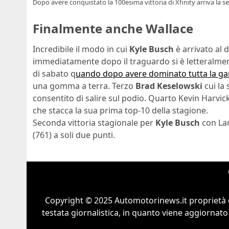
Dopo avere conquistato la 100esima vittoria di Xfinity arriva la 
Finalmente anche Wallace
Incredibile il modo in cui
Kyle Busch
è arrivato al 
immediatamente dopo il traguardo si è letteralme
di sabato q
uando dopo avere dominato tutta la gar
una gomma a terra. Terzo
Brad Keselowski
cui la 
consentito di salire sul podio. Quarto Kevin Harvick
che stacca la sua prima top-10 della stagione.
Seconda vittoria stagionale per
Kyle Busch
con Lar
(761) a soli due punti.
Copyright © 2025 Automotorinews.it proprietà 
testata giornalistica, in quanto viene aggiornato