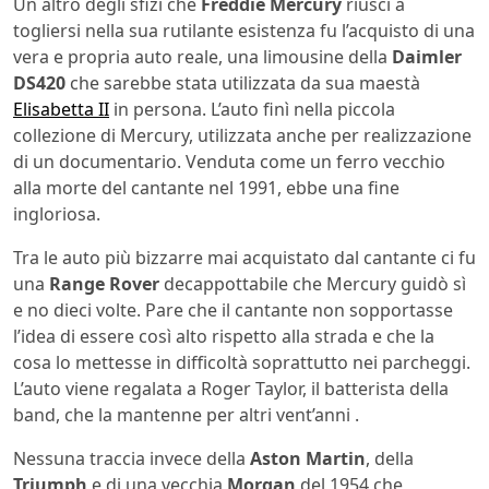
Un altro degli sfizi che
Freddie Mercury
riuscì a
togliersi nella sua rutilante esistenza fu l’acquisto di una
vera e propria auto reale, una limousine della
Daimler
DS420
che sarebbe stata utilizzata da sua maestà
Elisabetta II
in persona. L’auto finì nella piccola
collezione di Mercury, utilizzata anche per realizzazione
di un documentario. Venduta come un ferro vecchio
alla morte del cantante nel 1991, ebbe una fine
ingloriosa.
Tra le auto più bizzarre mai acquistato dal cantante ci fu
una
Range Rover
decappottabile che Mercury guidò sì
e no dieci volte. Pare che il cantante non sopportasse
l’idea di essere così alto rispetto alla strada e che la
cosa lo mettesse in difficoltà soprattutto nei parcheggi.
L’auto viene regalata a Roger Taylor, il batterista della
band, che la mantenne per altri vent’anni .
Nessuna traccia invece della
Aston Martin
, della
Triumph
e di una vecchia
Morgan
del 1954 che