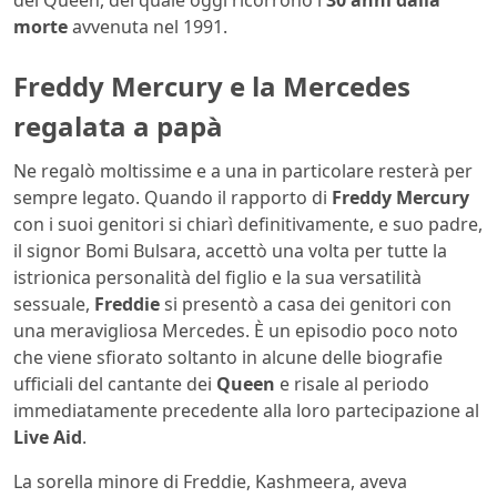
dei Queen, del quale oggi ricorrono i
30 anni dalla
morte
avvenuta nel 1991.
Freddy Mercury e la Mercedes
regalata a papà
Ne regalò moltissime e a una in particolare resterà per
sempre legato. Quando il rapporto di
Freddy Mercury
con i suoi genitori si chiarì definitivamente, e suo padre,
il signor Bomi Bulsara, accettò una volta per tutte la
istrionica personalità del figlio e la sua versatilità
sessuale,
Freddie
si presentò a casa dei genitori con
una meravigliosa Mercedes. È un episodio poco noto
che viene sfiorato soltanto in alcune delle biografie
ufficiali del cantante dei
Queen
e risale al periodo
immediatamente precedente alla loro partecipazione al
Live Aid
.
La sorella minore di Freddie, Kashmeera, aveva