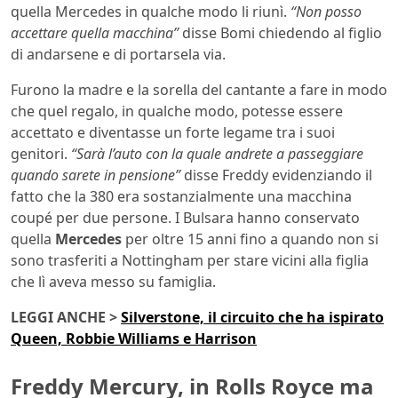
quella Mercedes in qualche modo li riunì.
“Non posso
accettare quella macchina”
disse Bomi chiedendo al figlio
di andarsene e di portarsela via.
Furono la madre e la sorella del cantante a fare in modo
che quel regalo, in qualche modo, potesse essere
accettato e diventasse un forte legame tra i suoi
genitori.
“Sarà l’auto con la quale andrete a passeggiare
quando sarete in pensione”
disse Freddy evidenziando il
fatto che la 380 era sostanzialmente una macchina
coupé per due persone. I Bulsara hanno conservato
quella
Mercedes
per oltre 15 anni fino a quando non si
sono trasferiti a Nottingham per stare vicini alla figlia
che lì aveva messo su famiglia.
LEGGI ANCHE >
Silverstone, il circuito che ha ispirato
Queen, Robbie Williams e Harrison
Freddy Mercury, in Rolls Royce ma