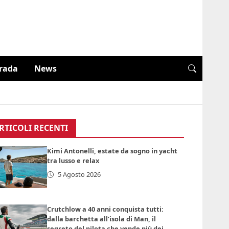
trada
News
RTICOLI RECENTI
Kimi Antonelli, estate da sogno in yacht
tra lusso e relax
5 Agosto 2026
Crutchlow a 40 anni conquista tutti:
dalla barchetta all’isola di Man, il
segreto del pilota che vende più dei