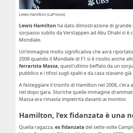
Lewis Hamilton (LaPresse)
Lewis Hamilton
ha dato dimostrazione di grande s
sorpasso subito da Verstappen ad Abu Dhabi si è co
Mondiale.
Un’immagine molto significativa che avrà riportato 
2008 quando il Mondiale di F1 si è risolto anche allo
ferrarista Massa
, quest’ultimo beffato da un sorpa
pubblico e i tifosi sugli spalti e da casa stavano gi
A festeggiare il trionfo di Hamilton nel 2008, c’era
nel dopo gara. Storiche quelle immagine drammatic
Massa era rimasta impietrita davanti ai monitor.
Hamilton, l’ex fidanzata è una 
Quella ragazza,
ex fidanzata
del sette volte Camp