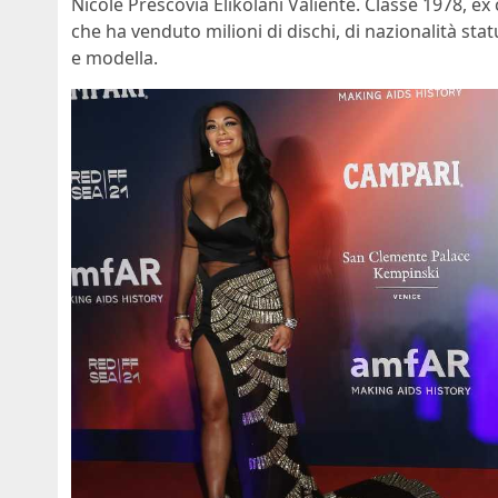
Nicole Prescovia Elikolani Valiente. Classe 1978, ex
che ha venduto milioni di dischi, di nazionalità sta
e modella.