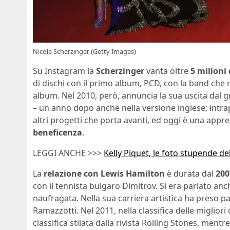
Nicole Scherzinger (Getty Images)
Su Instagram la
Scherzinger
vanta oltre
5 milioni 
di dischi con il primo album, PCD, con la band che r
album. Nel 2010, però, annuncia la sua uscita dal g
– un anno dopo anche nella versione inglese; intrap
altri progetti che porta avanti, ed oggi è una appr
beneficenza
.
LEGGI ANCHE >>>
Kelly Piquet, le foto stupende d
La
relazione con Lewis Hamilton
è durata dal
200
con il tennista bulgaro Dimitrov. Si era parlato an
naufragata. Nella sua carriera artistica ha preso p
Ramazzotti. Nel 2011, nella classifica delle migliori
classifica stilata dalla rivista Rolling Stones, ment