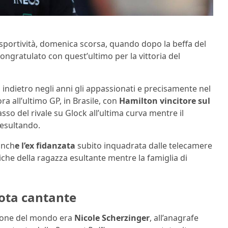
portività, domenica scorsa, quando dopo la beffa del
ngratulato con quest’ultimo per la vittoria del
indietro negli anni gli appassionati e precisamente nel
ra all’ultimo GP, in Brasile, con
Hamilton vincitore sul
sso del rivale su Glock all’ultima curva mentre il
à esultando.
 anch
e l’ex fidanzata
subito inquadrata dalle telecamere
he della ragazza esultante mentre la famiglia di
nota cantante
ione del mondo era
Nicole Scherzinger
, all’anagrafe