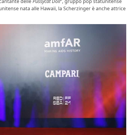
 cantante delle
Pussycat Doll
“, gruppo pop statunitense
tunitense nata alle Hawaii, la Scherzinger è anche attrice