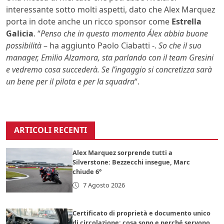
interessante sotto molti aspetti, dato che Alex Marquez
porta in dote anche un ricco sponsor come
Estrella
Galicia
. “
Penso che in questo momento Álex abbia buone
possibilità
– ha aggiunto Paolo Ciabatti -.
So che il suo
manager, Emilio Alzamora, sta parlando con il team Gresini
e vedremo cosa succederà. Se l’ingaggio si concretizza sarà
un bene per il pilota e per la squadra
“.
ARTICOLI RECENTI
Alex Marquez sorprende tutti a
Silverstone: Bezzecchi insegue, Marc
chiude 6°
7 Agosto 2026
Certificato di proprietà e documento unico
di circolazione: cosa sono e perché servono