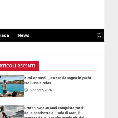
trada
News
RTICOLI RECENTI
Kimi Antonelli, estate da sogno in yacht
tra lusso e relax
5 Agosto 2026
Crutchlow a 40 anni conquista tutti:
dalla barchetta all’isola di Man, il
segreto del pilota che vende più dei