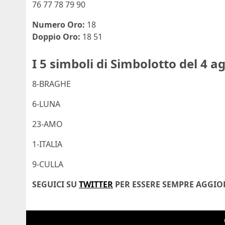
76 77 78 79 90
Numero Oro:
18
Doppio Oro:
18 51
I 5 simboli di Simbolotto del 4 a
8-BRAGHE
6-LUNA
23-AMO
1-ITALIA
9-CULLA
SEGUICI SU
TWITTER
PER ESSERE SEMPRE AGGI