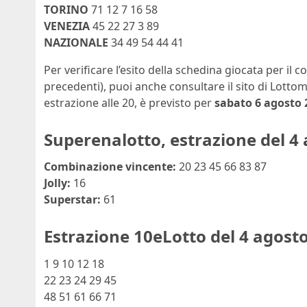
TORINO
71 12 7 16 58
VENEZIA
45 22 27 3 89
NAZIONALE
34 49 54 44 41
Per verificare l’esito della schedina giocata per il 
precedenti), puoi anche consultare il sito di Lotto
estrazione alle 20, è previsto per
sabato 6 agosto 
Superenalotto, estrazione del 4
Combinazione vincente:
20 23 45 66 83 87
Jolly:
16
Superstar:
61
Estrazione 10eLotto del 4 agost
1 9 10 12 18
22 23 24 29 45
48 51 61 66 71