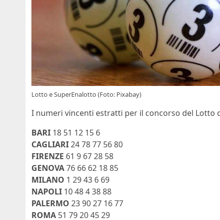
Lotto e SuperEnalotto (Foto: Pixabay)
I numeri vincenti estratti per il concorso del Lotto 
BARI
18 51 12 15 6
CAGLIARI
24 78 77 56 80
FIRENZE
61 9 67 28 58
GENOVA
76 66 62 18 85
MILANO
1 29 43 6 69
NAPOLI
10 48 4 38 88
PALERMO
23 90 27 16 77
ROMA
51 79 20 45 29