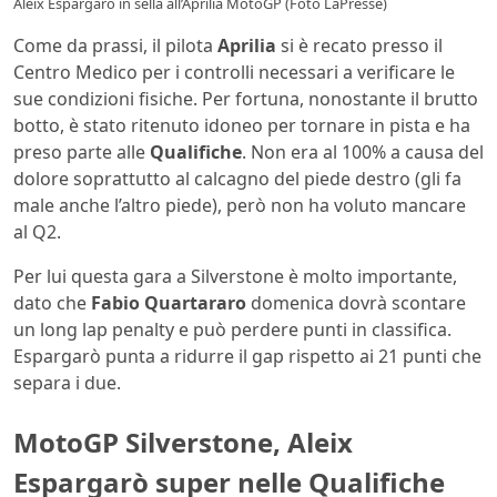
Aleix Espargarò in sella all’Aprilia MotoGP (Foto LaPresse)
Come da prassi, il pilota
Aprilia
si è recato presso il
Centro Medico per i controlli necessari a verificare le
sue condizioni fisiche. Per fortuna, nonostante il brutto
botto, è stato ritenuto idoneo per tornare in pista e ha
preso parte alle
Qualifiche
. Non era al 100% a causa del
dolore soprattutto al calcagno del piede destro (gli fa
male anche l’altro piede), però non ha voluto mancare
al Q2.
Per lui questa gara a Silverstone è molto importante,
dato che
Fabio Quartararo
domenica dovrà scontare
un long lap penalty e può perdere punti in classifica.
Espargarò punta a ridurre il gap rispetto ai 21 punti che
separa i due.
MotoGP Silverstone, Aleix
Espargarò super nelle Qualifiche