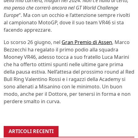
della mia carriera, magari nel 2024. Non c’è nulla di certo,
ma penso che correrò ancora nel GT World Challenge
Europe
“. Ma con un occhio e l’attenzione sempre rivolti
al campionato MotoGP, dove il suo team VR46 si sta
facendo apprezzare.
Lo scorso 26 giugno, nel
Gran Premio di Assen
, Marco
Bezzecchi ha regalato il primo podio alla squadra
Mooney VR46, adesso tocca a suo fratello Luca Marini
che ha offerto ottimi spunti nelle ultime gare prima
della pausa estiva. Nell’attesa del prossimo round al Red
Bull Ring Valentino Rossi e i ragazzi della Academy si
sono allenati a Misanino con le minimoto. Un buon
modo, anche per il Dottore, per tenersi in forma e non
perdere smalto in curva.
ARTICOLI RECENTI