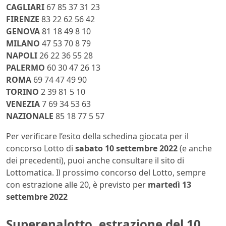
CAGLIARI
67 85 37 31 23
FIRENZE
83 22 62 56 42
GENOVA
81 18 49 8 10
MILANO
47 53 70 8 79
NAPOLI
26 22 36 55 28
PALERMO
60 30 47 26 13
ROMA
69 74 47 49 90
TORINO
2 39 81 5 10
VENEZIA
7 69 34 53 63
NAZIONALE
85 18 77 5 57
Per verificare l’esito della schedina giocata per il
concorso Lotto di
sabato 10 settembre 2022
(e anche
dei precedenti), puoi anche consultare il sito di
Lottomatica. Il prossimo concorso del Lotto, sempre
con estrazione alle 20, è previsto per
martedì 13
settembre 2022
Superenalotto, estrazione del 10