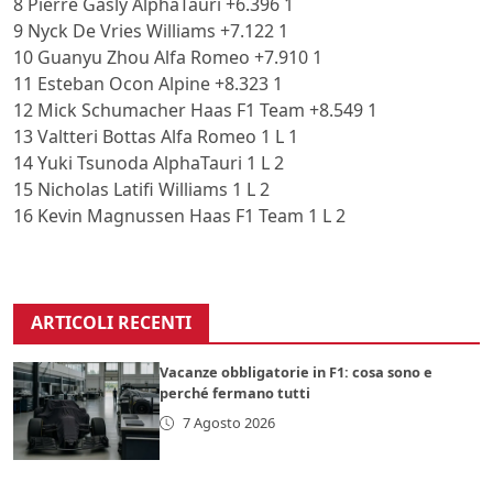
8 Pierre Gasly AlphaTauri +6.396 1
9 Nyck De Vries Williams +7.122 1
10 Guanyu Zhou Alfa Romeo +7.910 1
11 Esteban Ocon Alpine +8.323 1
12 Mick Schumacher Haas F1 Team +8.549 1
13 Valtteri Bottas Alfa Romeo 1 L 1
14 Yuki Tsunoda AlphaTauri 1 L 2
15 Nicholas Latifi Williams 1 L 2
16 Kevin Magnussen Haas F1 Team 1 L 2
ARTICOLI RECENTI
Vacanze obbligatorie in F1: cosa sono e
perché fermano tutti
7 Agosto 2026