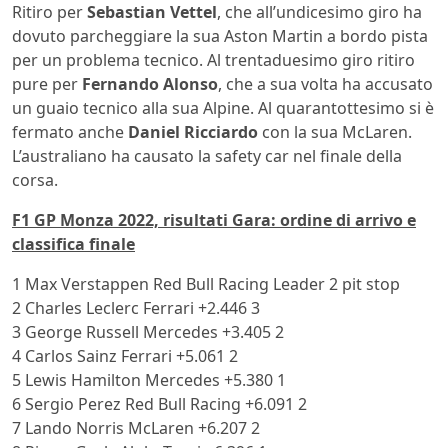
Ritiro per
Sebastian Vettel
, che all’undicesimo giro ha
dovuto parcheggiare la sua Aston Martin a bordo pista
per un problema tecnico. Al trentaduesimo giro ritiro
pure per
Fernando Alonso
, che a sua volta ha accusato
un guaio tecnico alla sua Alpine. Al quarantottesimo si è
fermato anche
Daniel Ricciardo
con la sua McLaren.
L’australiano ha causato la safety car nel finale della
corsa.
F1 GP Monza 2022, risultati Gara: ordine di arrivo e
classifica finale
1 Max Verstappen Red Bull Racing Leader 2 pit stop
2 Charles Leclerc Ferrari +2.446 3
3 George Russell Mercedes +3.405 2
4 Carlos Sainz Ferrari +5.061 2
5 Lewis Hamilton Mercedes +5.380 1
6 Sergio Perez Red Bull Racing +6.091 2
7 Lando Norris McLaren +6.207 2