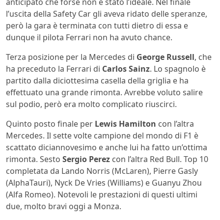
anticipato che forse non è stato l’ideale. Nel finale
l’uscita della Safety Car gli aveva ridato delle speranze,
però la gara è terminata con tutti dietro di essa e
dunque il pilota Ferrari non ha avuto chance.
Terza posizione per la Mercedes di
George Russell
, che
ha preceduto la Ferrari di
Carlos Sainz
. Lo spagnolo è
partito dalla diciottesima casella della griglia e ha
effettuato una grande rimonta. Avrebbe voluto salire
sul podio, però era molto complicato riuscirci.
Quinto posto finale per
Lewis Hamilton
con l’altra
Mercedes. Il sette volte campione del mondo di F1 è
scattato diciannovesimo e anche lui ha fatto un’ottima
rimonta. Sesto
Sergio Perez
con l’altra Red Bull. Top 10
completata da Lando Norris (McLaren), Pierre Gasly
(AlphaTauri), Nyck De Vries (Williams) e Guanyu Zhou
(Alfa Romeo). Notevoli le prestazioni di questi ultimi
due, molto bravi oggi a Monza.