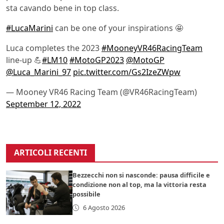
sta cavando bene in top class.
#LucaMarini
can be one of your inspirations 🤩
Luca completes the 2023
#MooneyVR46RacingTeam
line-up 💪
#LM10
#MotoGP2023
@MotoGP
@Luca_Marini_97
pic.twitter.com/Gs2IzeZWpw
— Mooney VR46 Racing Team (@VR46RacingTeam)
September 12, 2022
ARTICOLI RECENTI
Bezzecchi non si nasconde: pausa difficile e
condizione non al top, ma la vittoria resta
possibile
6 Agosto 2026