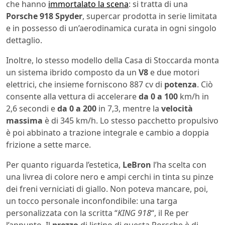
che hanno
immortalato la scena
: si tratta di una
Porsche 918 Spyder
, supercar prodotta in serie limitata
e in possesso di un’aerodinamica curata in ogni singolo
dettaglio.
Inoltre, lo stesso modello della Casa di Stoccarda monta
un sistema ibrido composto da un
V8
e due motori
elettrici, che insieme forniscono 887 cv di
potenza
. Ciò
consente alla vettura di accelerare
da 0 a 100
km/h in
2,6 secondi e
da 0 a 200
in 7,3, mentre la
velocità
massima
è di 345 km/h. Lo stesso pacchetto propulsivo
è poi abbinato a trazione integrale e cambio a doppia
frizione a sette marce.
Per quanto riguarda l’estetica,
LeBron
l’ha scelta con
una livrea di colore nero e ampi cerchi in tinta su pinze
dei freni verniciati di giallo. Non poteva mancare, poi,
un tocco personale inconfondibile: una targa
personalizzata con la scritta “
KING 918
“, il Re per