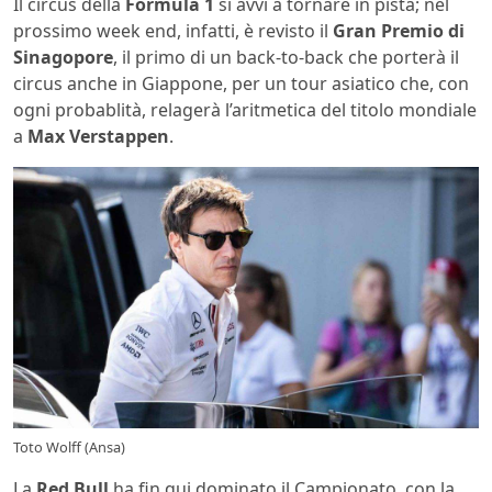
Il circus della
Formula 1
si avvi a tornare in pista; nel
prossimo week end, infatti, è revisto il
Gran Premio di
Sinagopore
, il primo di un back-to-back che porterà il
circus anche in Giappone, per un tour asiatico che, con
ogni probablità, relagerà l’aritmetica del titolo mondiale
a
Max Verstappen
.
Toto Wolff (Ansa)
La
Red Bull
ha fin qui dominato il Campionato, con la