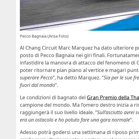
Pecco Bagnaia (Ansa Foto)
Al Chang Circuit Marc Marquez ha dato ulteriore pro
posto di Pecco Bagnaia nei giri finali. Fortunatamen
infastidire la manovra di attacco del fenomeno di 
poter ritornare pian piano al vertice e magari punt
superare Pecco
“, ha detto Marquez. “
Sia per le sue fr
fuori dal mondo
“.
Le condizioni di bagnato del
Gran Premio della Tha
campione del mondo. Ma l’omero destro inizia a ri
raggiungerà il suo livello ideale. “
Sull’asciutto avrei
era un ostacolo e ho potuto fare una gara normale
“.
Adesso potrà godersi una settimana di riposo prima