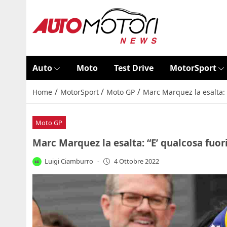
Auto
Moto
Test Drive
MotorSport
/
/
/
Home
MotorSport
Moto GP
Marc Marquez la esalta: 
Moto GP
Marc Marquez la esalta: “E’ qualcosa fuo
Luigi Ciamburro
-
4 Ottobre 2022