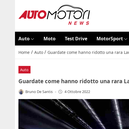
Auto
Moto
Test Drive
MotorSport
/
/
Home
Auto
Guardate come hanno ridotto una rara Lam
Auto
Guardate come hanno ridotto una rara La
Bruno De Santis
-
4 Ottobre 2022