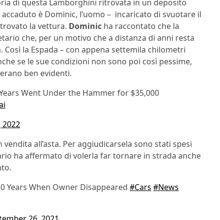
toria di questa Lamborghini ritrovata in un deposito
accaduto è Dominic, l’uomo – incaricato di svuotare il
trovato la vettura.
Dominic
ha raccontato che la
tario che, per un motivo che a distanza di anni resta
. Così la Espada – con appena settemila chilometri
nche se le sue condizioni non sono poi così pessime,
 erano ben evidenti.
 Years Went Under the Hammer for $35,000
ai
 2022
vendita all’asta. Per aggiudicarsela sono stati spesi
rio ha affermato di volerla far tornare in strada anche
nto.
30 Years When Owner Disappeared
#Cars
#News
tember 26, 2021