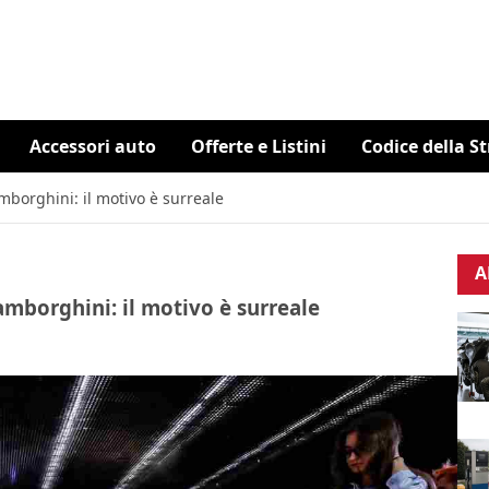
Accessori auto
Offerte e Listini
Codice della S
borghini: il motivo è surreale
A
mborghini: il motivo è surreale