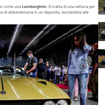
car come una
Lamborghini
. Si tratta di una vettura per
iso di abbandonarla in un deposito, lasciandola alle