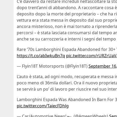
C’è davvero da restare increduli nell’ascoltare la s
dopo trent’anni di abbandono. A raccontare cosa è 
deposito dopo la morte del proprietario – che ha ri
vettura era stata messa in deposito dal suo proprie
ancora misterioso, non è mai tornato a riprenderla
percorsi – è stata lasciata consumarsi dal tempo a
anche se su carrozzeria e interni i segni del tempo
Rare ‘70s Lamborghini Espada Abandoned for 30+
https://t.co/abIwkuBn7q
pic.twitter.com/rURZrUaV
— Flyin18T Motorsports (@Flyin18T)
September 16,
L’auto è stata, ad ogni modo, recuperata e messa in 
poco meno di 36mila dollari. Ora il nuovo proprieta
se servirà un po’ di lavoro per riuscire nel suo inte
Lamborghini Espada Was Abandoned In Barn For 
pic.twitter.com/TaiecFDhlg
— Car/Automotive News! 🏎️ (@AmeenWheels)
Sep