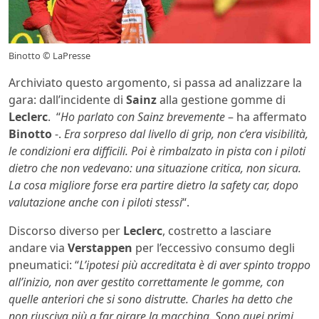
Binotto © LaPresse
Archiviato questo argomento, si passa ad analizzare la
gara: dall’incidente di
Sainz
alla gestione gomme di
Leclerc
. “
Ho parlato con Sainz brevemente
– ha affermato
Binotto
-.
Era sorpreso dal livello di grip, non c’era visibilità,
le condizioni era difficili. Poi è rimbalzato in pista con i piloti
dietro che non vedevano: una situazione critica, non sicura.
La cosa migliore forse era partire dietro la safety car, dopo
valutazione anche con i piloti stessi
“.
Discorso diverso per
Leclerc
, costretto a lasciare
andare via
Verstappen
per l’eccessivo consumo degli
pneumatici: “
L’ipotesi più accreditata è di aver spinto troppo
all’inizio, non aver gestito correttamente le gomme, con
quelle anteriori che si sono distrutte. Charles ha detto che
non riusciva più a far girare la macchina. Sono quei primi