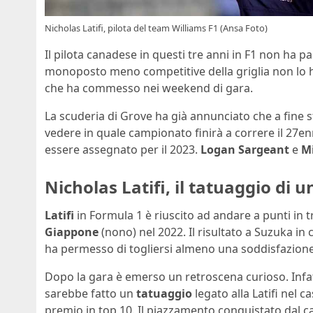
Nicholas Latifi, pilota del team Williams F1 (Ansa Foto)
Il pilota canadese in questi tre anni in F1 non ha pa
monoposto meno competitive della griglia non lo ha 
che ha commesso nei weekend di gara.
La scuderia di Grove ha già annunciato che a fine s
vedere in quale campionato finirà a correre il 27e
essere assegnato per il 2023.
Logan Sargeant
e
M
Nicholas Latifi, il tatuaggio di 
Latifi
in Formula 1 è riuscito ad andare a punti in t
Giappone
(nono) nel 2022. Il risultato a Suzuka in
ha permesso di togliersi almeno una soddisfazione
Dopo la gara è emerso un retroscena curioso. Infa
sarebbe fatto un
tatuaggio
legato alla Latifi nel c
premio in top 10. Il piazzamento conquistato dal c