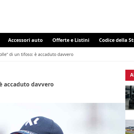
Accessori auto
Offerte e Listini
Codice della S
folle” di un tifoso: è accaduto davvero
A
o: è accaduto davvero