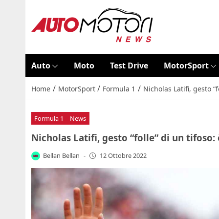
Auto
Moto
Test Drive
MotorSport
/
/
/
Home
MotorSport
Formula 1
Nicholas Latifi, gesto “
Formula 1
News
Nicholas Latifi, gesto “folle” di un tifos
Bellan Bellan
-
12 Ottobre 2022