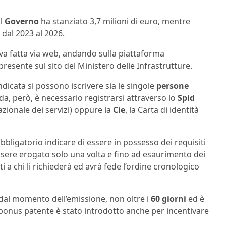
il
Governo
ha stanziato 3,7 milioni di euro, mentre
 dal 2023 al 2026.
va fatta via web, andando sulla piattaforma
 presente sul sito del Ministero delle Infrastrutture.
ndicata si possono iscrivere sia le singole
persone
da, però, è necessario registrarsi attraverso lo
Spid
azionale dei servizi) oppure la
Cie
, la Carta di identità
bligatorio indicare di essere in possesso dei requisiti
sere erogato solo una volta e fino ad esaurimento dei
i a chi li richiederà ed avrà fede l’ordine cronologico
, dal momento dell’emissione, non oltre i
60 giorni
ed è
 bonus patente è stato introdotto anche per incentivare