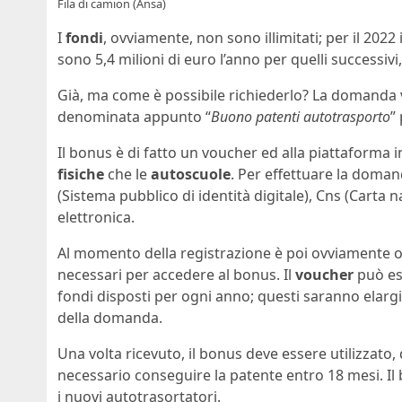
Fila di camion (Ansa)
I
fondi
, ovviamente, non sono illimitati; per il 2022 
sono 5,4 milioni di euro l’anno per quelli successivi,
Già, ma come è possibile richiederlo? La domanda 
denominata appunto “
Buono patenti autotrasporto
”
Il bonus è di fatto un voucher ed alla piattaforma i
fisiche
che le
autoscuole
. Per effettuare la doman
(Sistema pubblico di identità digitale), Cns (Carta n
elettronica.
Al momento della registrazione è poi ovviamente ob
necessari per accedere al bonus. Il
voucher
può es
fondi disposti per ogni anno; questi saranno elargit
della domanda.
Una volta ricevuto, il bonus deve essere utilizzato
necessario conseguire la patente entro 18 mesi. Il
i nuovi autotrasortatori.