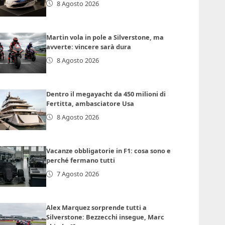
8 Agosto 2026
Martin vola in pole a Silverstone, ma
avverte: vincere sarà dura
8 Agosto 2026
Dentro il megayacht da 450 milioni di
Fertitta, ambasciatore Usa
8 Agosto 2026
Vacanze obbligatorie in F1: cosa sono e
perché fermano tutti
7 Agosto 2026
Alex Marquez sorprende tutti a
Silverstone: Bezzecchi insegue, Marc