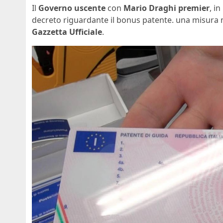
Il
Governo uscente
con
Mario Draghi premier
, i
decreto riguardante il bonus patente. una misura m
Gazzetta Ufficiale
.