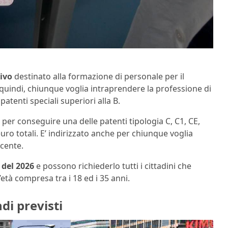
ivo
destinato alla formazione di personale per il
, quindi, chiunque voglia intraprendere la professione di
atenti speciali superiori alla B.
per conseguire una delle patenti tipologia C, C1, CE,
uro totali. E’ indirizzato anche per chiunque voglia
ucente.
 del 2026
e possono richiederlo tutti i cittadini che
tà compresa tra i 18 ed i 35 anni.
di previsti