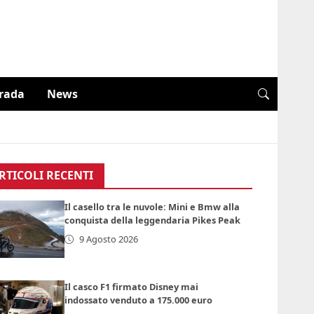
trada
News
RTICOLI RECENTI
Il casello tra le nuvole: Mini e Bmw alla
conquista della leggendaria Pikes Peak
9 Agosto 2026
Il casco F1 firmato Disney mai
indossato venduto a 175.000 euro