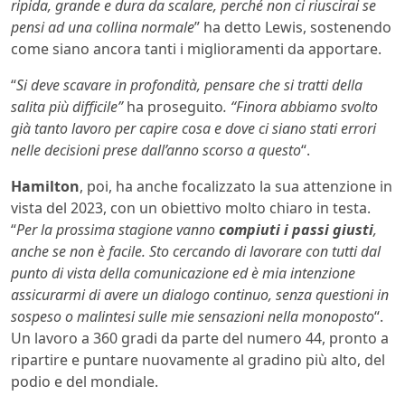
ripida, grande e dura da scalare, perché non ci riuscirai se
pensi ad una collina normale
” ha detto Lewis, sostenendo
come siano ancora tanti i miglioramenti da apportare.
“
Si deve scavare in profondità, pensare che si tratti della
salita più difficile”
ha proseguito
. “Finora abbiamo svolto
già tanto lavoro per capire cosa e dove ci siano stati errori
nelle decisioni prese dall’anno scorso a questo
“.
Hamilton
, poi, ha anche focalizzato la sua attenzione in
vista del 2023, con un obiettivo molto chiaro in testa.
“
Per la prossima stagione vanno
compiuti i passi giusti
,
anche se non è facile. Sto cercando di lavorare con tutti dal
punto di vista della comunicazione ed è mia intenzione
assicurarmi di avere un dialogo continuo, senza questioni in
sospeso o malintesi sulle mie sensazioni nella monoposto
“.
Un lavoro a 360 gradi da parte del numero 44, pronto a
ripartire e puntare nuovamente al gradino più alto, del
podio e del mondiale.