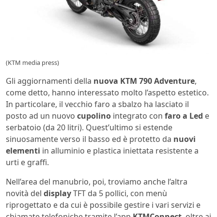
(KTM media press)
Gli aggiornamenti della
nuova KTM 790 Adventure
,
come detto, hanno interessato molto l’aspetto estetico.
In particolare, il vecchio faro a sbalzo ha lasciato il
posto ad un nuovo
cupolino
integrato con
faro a Led
e
serbatoio (da 20 litri). Quest’ultimo si estende
sinuosamente verso il basso ed è protetto da
nuovi
elementi
in alluminio e plastica iniettata resistente a
urti e graffi.
Nell’area del manubrio, poi, troviamo anche l’altra
novità del
display
TFT da 5 pollici, con menù
riprogettato e da cui è possibile gestire i vari servizi e
chiamate telefoniche tramite l’app
KTMConnect
, oltre ai