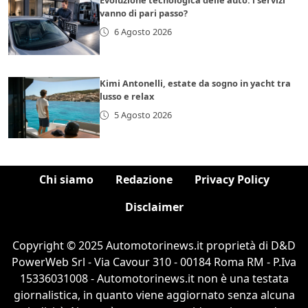
Evoluzione tecnologica delle auto: i servizi
vanno di pari passo?
6 Agosto 2026
Kimi Antonelli, estate da sogno in yacht tra
lusso e relax
5 Agosto 2026
Chi siamo
Redazione
Privacy Policy
Disclaimer
Copyright © 2025 Automotorinews.it proprietà di D&D
PowerWeb Srl - Via Cavour 310 - 00184 Roma RM - P.Iva
15336031008 - Automotorinews.it non è una testata
giornalistica, in quanto viene aggiornato senza alcuna